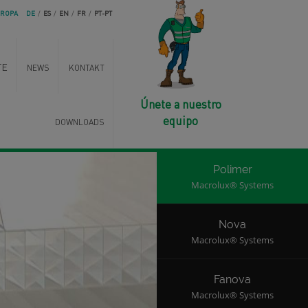
UROPA
DE
/
ES
/
EN
/
FR
/
PT-PT
TE
NEWS
KONTAKT
Únete a nuestro
Macroclean
equipo
DOWNLOADS
Última hora
Polimer
Macrolux® Systems
Nova
Macrolux® Systems
Fanova
Macrolux® Systems