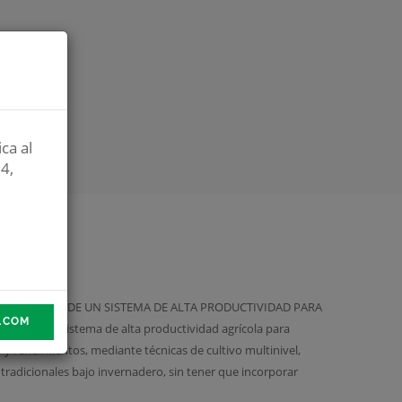
ca al
4,
O: DESARROLLO DE UN SISTEMA DE ALTA PRODUCTIVIDAD PARA
A.COM
llo de un sistema de alta productividad agrícola para
y rendimientos, mediante técnicas de cultivo multinivel,
tradicionales bajo invernadero, sin tener que incorporar