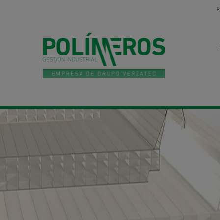
Direkt zum Inhalt
P
Polimer
Sistema de policarbonato celular para montaje con cubier
sándwich o como lucernario corrido.
VER DETALLES