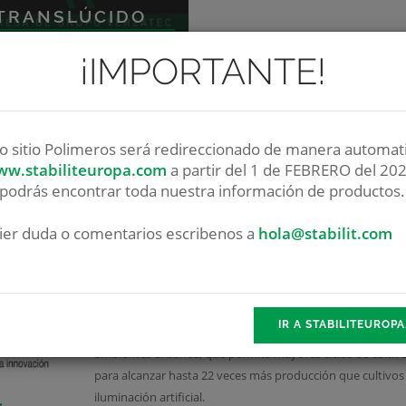
TRANSLÚCIDO
¡IMPORTANTE!
o sitio Polimeros será redireccionado de manera automati
w.stabiliteuropa.com
a partir del 1 de FEBRERO del 202
podrás encontrar toda nuestra información de productos.
ier duda o comentarios escribenos a
hola@stabilit.com
Greendomo
El proyecto de investigación y desarrollo “GREENDOM
IR A STABILITEUROP
ESPACIOS URBANOS” tiene como objetivo general el desarro
ambientes urbanos, que permita mayores ciclos de cultivo 
para alcanzar hasta 22 veces más producción que cultivos 
iluminación artificial.