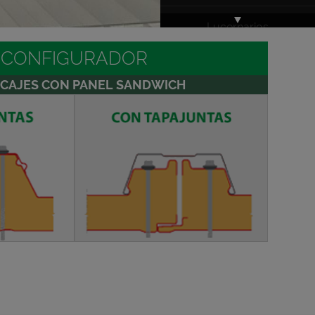
Lucernarios
Macrolux® Systems
CONFIGURADOR
Doppio
NCAJES CON PANEL SANDWICH
Macrolux® Systems
Rooflite
Macrolux®
Multiwall
Macrolux®