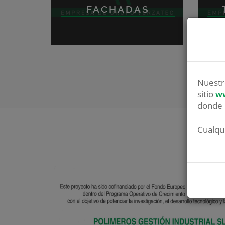
FACHADAS
Nuestr
sitio
ww
donde 
Cualqu