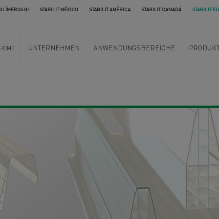
OLÍMEROS GI
STABILIT MÉXICO
STABILIT AMÉRICA
STABILIT CANADÁ
STABILIT E
UNTERNEHMEN
ANWENDUNGSBEREICHE
PRODUK
HOME
ta de panel