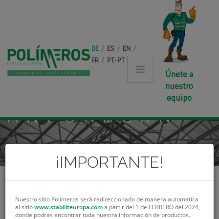
Direkt zum Inhalt
DE
/
ES
/
EN
/
FR
/
PT-PT
Únete a
nuestro
DOP
equipo
ANFORDERN
¡IMPORTANTE!
La declaración de rendimiento (DoP) emitida es válida únicamente para los
Nuestro sitio Polimeros será redireccionado de manera automatica
fines establecidos en el Reglamento (UE) n.º 305/2011
al sitio
www.stabiliteuropa.com
a partir del 1 de FEBRERO del 2024,
donde podrás encontrar toda nuestra información de productos.