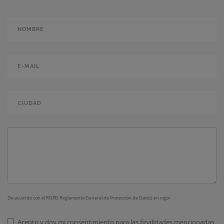
Nombre
*
E-mail
*
Ciudad
*
Mensaje
De acuerdo con el RGPD Reglamento General de Protección de Datos) en vigor
Acepto y doy mi consentimiento para las finalidades mencionadas