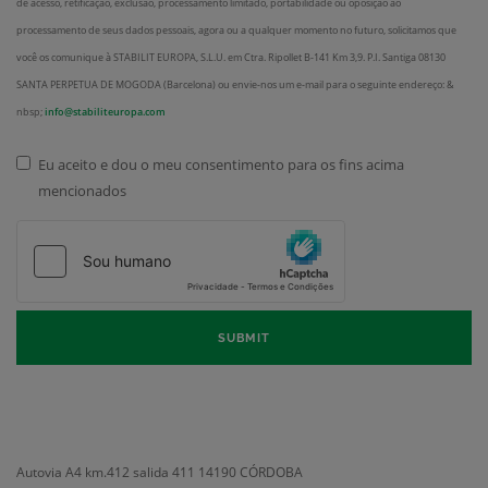
de acesso, retificação, exclusão, processamento limitado, portabilidade ou oposição ao
processamento de seus dados pessoais, agora ou a qualquer momento no futuro, solicitamos que
você os comunique à STABILIT EUROPA, S.L.U. em Ctra. Ripollet B-141 Km 3,9. P.I. Santiga 08130
SANTA PERPETUA DE MOGODA (Barcelona) ou envie-nos um e-mail para o seguinte endereço: &
nbsp;
info@stabiliteuropa.com
Eu aceito e dou o meu consentimento para os fins acima
mencionados
Jurídico
*
SUBMIT
Autovia A4 km.412 salida 411
14190 CÓRDOBA