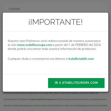
E-mail
*
¡IMPORTANTE!
Cidade
Nuestro sitio Polimeros será redireccionado de manera automatica
al sitio
www.stabiliteuropa.com
a partir del 1 de FEBRERO del 2024,
donde podrás encontrar toda nuestra información de productos.
Mensagem
De acordo com o Regulamento Geral de Proteção de Dados do GDPR), informamos que seus dados
Cualquier duda o comentarios escribenos a
hola@stabilit.com
pessoais farão parte de um arquivo sob a responsabilidade de STABILIT EUROPA, S.L.U. Seu objetivo
é permitir o gerenciamento e o relacionamento comercial, contratual ou informativo sobre nossos
produtos e / ou serviços em qualquer mídia, inclusive eletrônica, sobre os serviços ou produtos pelos
quais você tem interesse. & nbsp; Não há previsão de que seus dados serão transferidos para
IR A STABILITEUROPA.COM
terceiros, com exceção de outras empresas do grupo ou indicadas pela legislação atual a pedido da
Administração Pública competente. & nbsp; Para obter mais informações, consulte Política de
privacidade de dados em
www.stabiliteuropa.com
Você autoriza expressamente o processamento
de seus dados pessoais para os fins acima mencionados. & nbsp;
Se você deseja exercer seus direitos