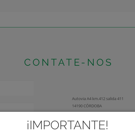
CONTATE-NOS
Autovia A4 km.412 salida 411
14190 CÓRDOBA
¡IMPORTANTE!
Teléfono Oficinas Centrales: +34 9