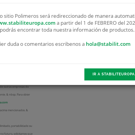
Email:
info@stabiliteuropa.com
o sitio Polimeros será redireccionado de manera automati
w.stabiliteuropa.com
a partir del 1 de FEBRERO del 202
podrás encontrar toda nuestra información de productos.
ier duda o comentarios escribenos a
hola@stabilit.com
que seus dados pessoais
bjetivo é permitir o
s produtos e / ou serviços
IR A STABILITEUROP
você tem interesse. & nbsp;
 de outras empresas do
ente. & nbsp; Para obter
pa.com
s acima mencionados. &
 limitado, portabilidade ou
o futuro, solicitamos que