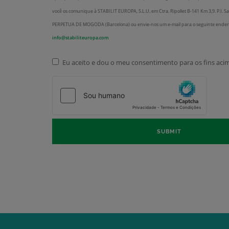
você os comunique à STABILIT EUROPA, S.L.U. em Ctra. Ripollet B-141 Km 3,9. P.I. 
PERPETUA DE MOGODA (Barcelona) ou envie-nos um e-mail para o seguinte ender
info@stabiliteuropa.com
Eu aceito e dou o meu consentimento para os fins ac
Jurídico
*
SUBMIT