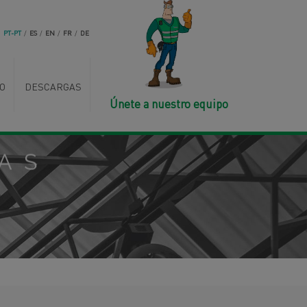
PT-PT
/
ES
/
EN
/
FR
/
DE
O
DESCARGAS
Únete a nuestro equipo
AS