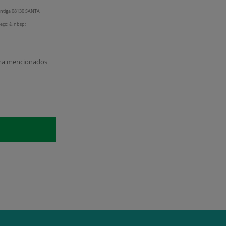
Santiga 08130 SANTA
eço: & nbsp;
ima mencionados