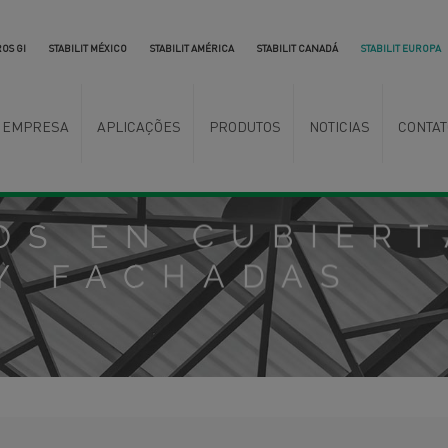
OS GI
STABILIT MÉXICO
STABILIT AMÉRICA
STABILIT CANADÁ
STABILIT EUROPA
EMPRESA
APLICAÇÕES
PRODUTOS
NOTICIAS
CONTAT
OS EN CUBIERT
Y FACHADAS