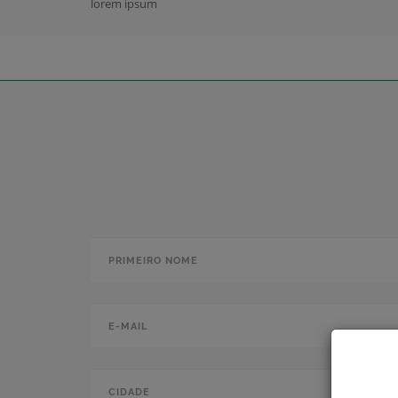
lorem ipsum
Primeiro nome
*
E-mail
*