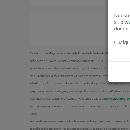
Nuestr
Cidade
sitio
ww
donde 
Cualqu
Mensagem
De acordo com o Regulamento Geral de Proteção de Dados do GDPR), informamos 
farão parte de um arquivo sob a responsabilidade de STABILIT EUROPA, S.L.U. Seu o
gerenciamento e o relacionamento comercial, contratual ou informativo sobre nosso
em qualquer mídia, inclusive eletrônica, sobre os serviços ou produtos pelos quais 
Não há previsão de que seus dados serão transferidos para terceiros, com exceção
grupo ou indicadas pela legislação atual a pedido da Administração Pública compet
mais informações, consulte Política de privacidade de dados em
www.stabiliteuro
Você autoriza expressamente o processamento de seus dados pessoais para os fin
nbsp;
Se você deseja exercer seus direitos de acesso, retificação, exclusão, processamento
oposição ao processamento de seus dados pessoais, agora ou a qualquer momento n