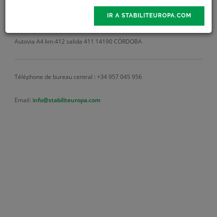
IR A STABILITEUROPA.COM
Autovia A4 km.412 salida 411
14190 CÓRDOBA
Téléphone de bureau central : +34 957 045 956
Email:
info@stabiliteuropa.com