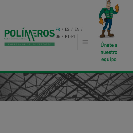
Aller au contenu principal
FR
/
ES
/
EN
/
DE
/
PT-PT
Únete a
nuestro
equipo
CONTACTO