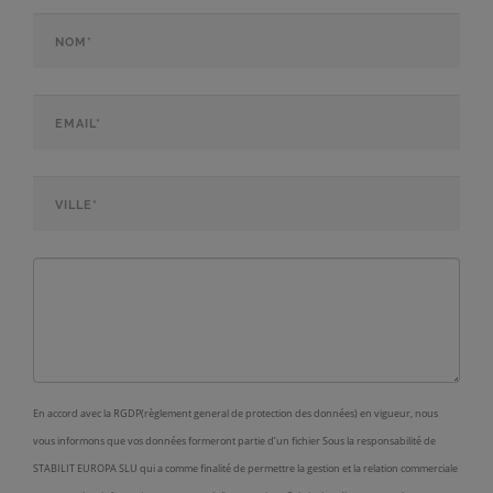
Nom*
*
Email*
*
Ville*
*
Observations
En accord avec la RGDP(règlement general de protection des données) en vigueur, nous
vous informons que vos données formeront partie d’un fichier Sous la responsabilité de
STABILIT EUROPA SLU qui a comme finalité de permettre la gestion et la relation commerciale